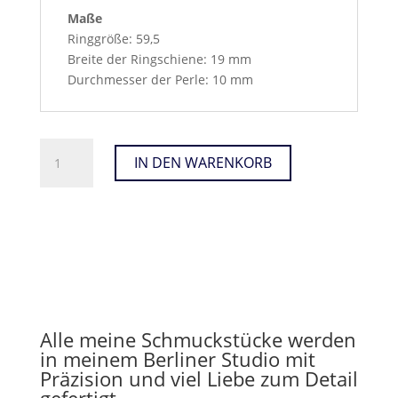
Maße
Ringgröße: 59,5
Breite der Ringschiene: 19 mm
Durchmesser der Perle: 10 mm
BREITER
IN DEN WARENKORB
SILBERRING
MIT
ROSA
SÜSSWASSERPERLE U
ND S
TRUKTURIERTER O
BERFLÄCHE M
ENGE
Alle meine Schmuckstücke werden
in meinem Berliner Studio mit
Präzision und viel Liebe zum Detail