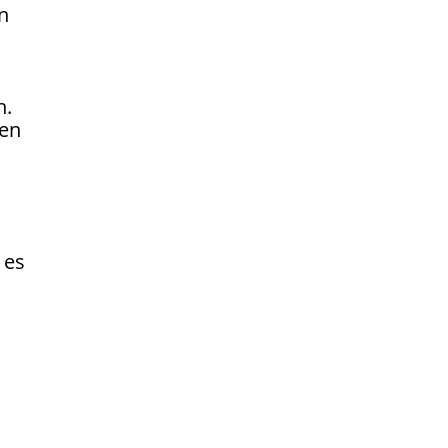
n
n.
den
 es