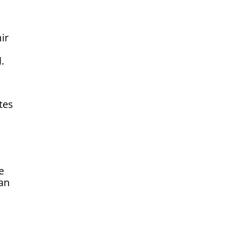
ir
.
tes
e
man