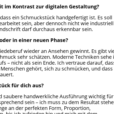
t im Kontrast zur digitalen Gestaltung?
dass ein Schmuckstück handgefertigt ist. Es soll
arbeitet sein, aber dennoch nicht wie industriell
andschrift darf durchaus erkennbar sein.
 oder in einer neuen Phase?
iedeberuf wieder an Ansehen gewinnt. Es gibt vi
chmuck sehr schätzen. Moderne Techniken sehe 
fs – nicht als sein Ende. Ich vertraue darauf, das
 Menschen gehört, sich zu schmücken, und dass
auert.
ück für dich aus?
nd saubere handwerkliche Ausführung wichtig für
prechend sein – ich muss zu dem Resultat steh
ange an der perfekten Form, Proportion,
, bis ich zufrieden bin und mich mit dem